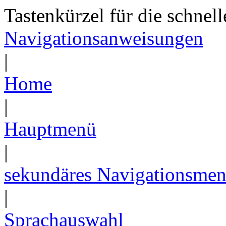
Tastenkürzel für die schnel
Navigationsanweisungen
|
Home
|
Hauptmenü
|
sekundäres Navigationsme
|
Sprachauswahl