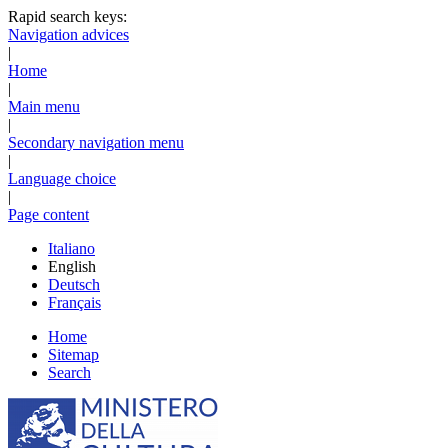
Rapid search keys:
Navigation advices
|
Home
|
Main menu
|
Secondary navigation menu
|
Language choice
|
Page content
Italiano
English
Deutsch
Français
Home
Sitemap
Search