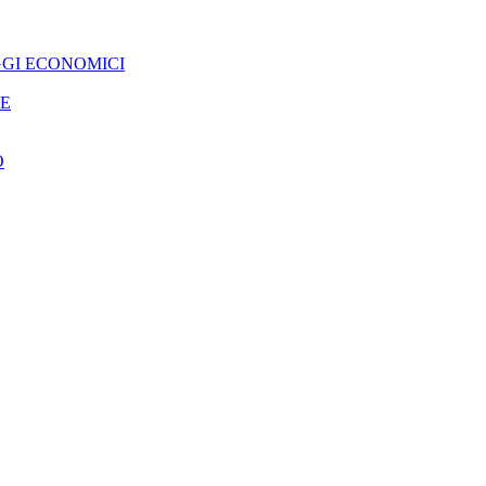
GGI ECONOMICI
NE
O