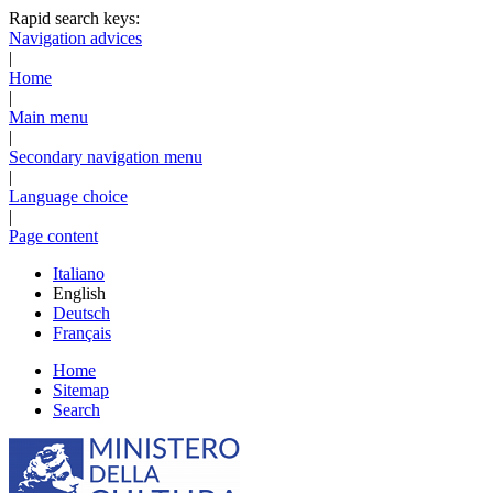
Rapid search keys:
Navigation advices
|
Home
|
Main menu
|
Secondary navigation menu
|
Language choice
|
Page content
Italiano
English
Deutsch
Français
Home
Sitemap
Search