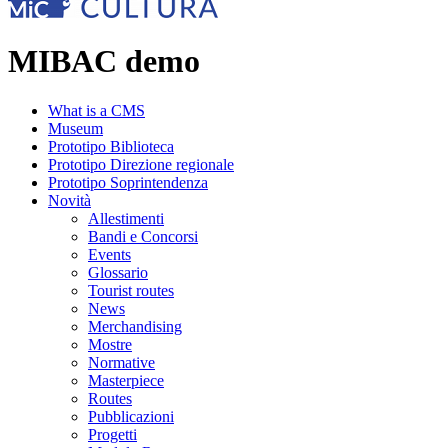
MIBAC demo
What is a CMS
Museum
Prototipo Biblioteca
Prototipo Direzione regionale
Prototipo Soprintendenza
Novità
Allestimenti
Bandi e Concorsi
Events
Glossario
Tourist routes
News
Merchandising
Mostre
Normative
Masterpiece
Routes
Pubblicazioni
Progetti