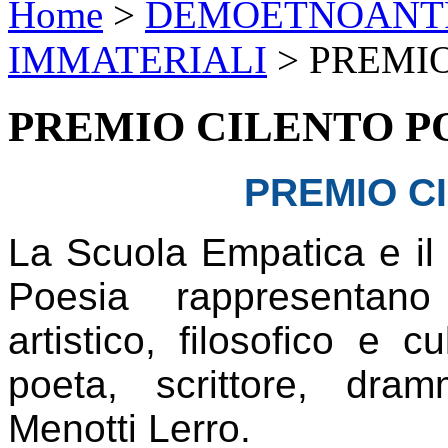
Home
>
DEMOETNOANTR
IMMATERIALI
>
PREMIO
PREMIO CILENTO P
PREMIO C
L
a Scuola Empatica
e i
Poesia rappresenta
artistico, filosofico e 
poeta, scrittore, dram
Menotti Lerro.